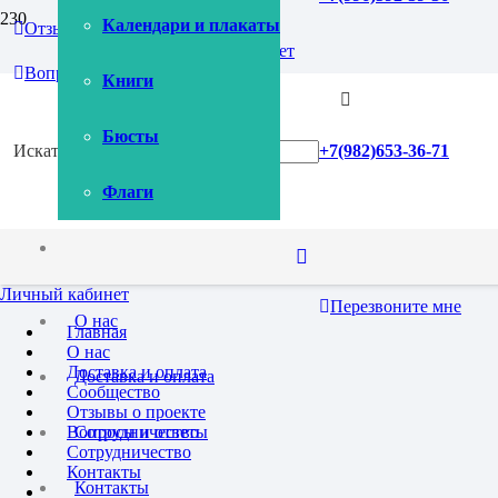
Календари и плакаты
Отзывы
Личный кабинет
Селиванов Владимир
Вопросы и ответы
Книги
Бюсты
Искать:
+7(982)653-36-71
Флаги
Личный кабинет
Перезвоните мне
О нас
Главная
О нас
Доставка и оплата
Доставка и оплата
Сообщество
Отзывы о проекте
Вопросы и ответы
Сотрудничество
Сотрудничество
Контакты
Контакты