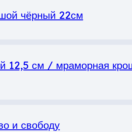
шой чёрный 22см
й 12,5 см / мраморная кро
во и свободу