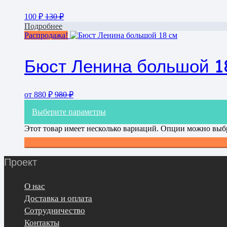
100
₽
130
₽
Подробнее
Распродажа!
Бюст Ленина большой 1
от
880
₽
980
₽
Выберите параметры
Этот товар имеет несколько вариаций. Опции можно выбр
Проект
О нас
Доставка и оплата
Сотрудничество
Контакты