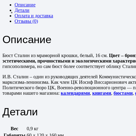
Описание
Детали
Оплата и доставка
Отзывы (0)
Описание
Бюст Сталин из мраморной крошки, белый, 16 см.
Цвет – бронз
эстетическими, прочностными и экологическими характер
гипсополимера, но сам бюст более соответствует облику Стали
И.В. Сталин – один из руководящих деятелей Коммунистическо
марксизма-ленинизма. Как член ЦК Иосиф Виссарионович акти
Политического бюро ЦК, Военно-революционного центра — пар
товарами нашего магазина:
календарями
,
книгами
,
бюстами
,
Детали
Вес
0,9 кг
Габариты
60 × 120 × 160 мм