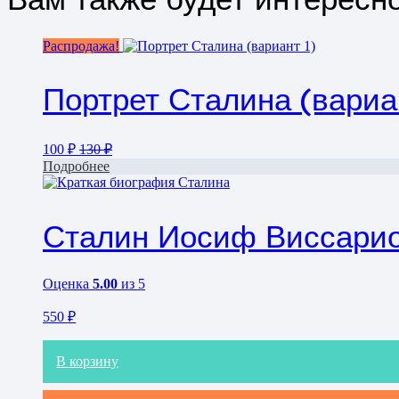
Распродажа!
Портрет Сталина (вариа
100
₽
130
₽
Подробнее
Сталин Иосиф Виссарион
Оценка
5.00
из 5
550
₽
В корзину