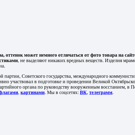
а, оттенок может немного отличаться от фото товара на сайт
истиками
, не выделяют никаких вредных веществ. Изделия мрам
на.
й партии, Советского государства, международного коммунисти
вно участвовал в подготовке и проведении Великой Октябрьско
тийного органа по руководству вооруженным восстанием, в Пе
флагами
,
картинами
. Мы в соцсетях:
ВК
,
телеграмм
.