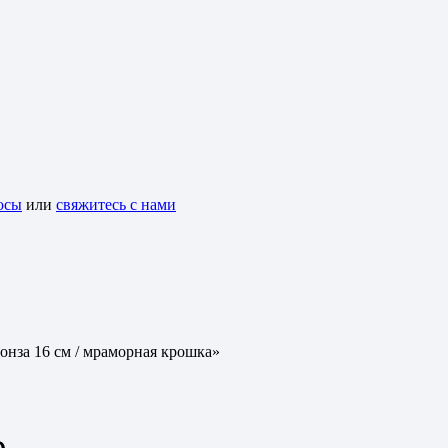
осы
или
свяжитесь с нами
онза 16 см / мраморная крошка»
о…