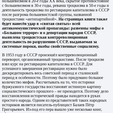
большевизмом в 20-е годы ХХ века, скрытое противостояние
с большевизмом в 30-е годы, реванш троцкизма в 50-е годы и
деятельность троцкизма по реставрации капитализма в СССР
после разгрома большевистской группы, названной
троцкистами «антипартийной».
На стра
ницах книги также
будет нанесён удар в «святая святых» всей
антикоммунистической пропаганды: развеяны мифы о
«Большом терроре» и о депортации народов СССР,
выявлена троцкистская контрреволюционная
деятельность по разрушению СССР, выдаваемая за
системные пороки, якобы свойственные социализму.
В 1953 году в СССР произошёл контрреволюционный
переворот, организованный троцкистами. После троцкизм
взял курс на реставрацию капитализма в СССР. Для
успешного завершения реставрации нужно было
дискредитировать весь советский период и сталинский
период в особенности. Поэтому было придумано большое
количество мифов.
Рассчитывать на то, что историки
буржуазного государства восстановят истинную картину
социалистического прошлого ‒ не приходится. Поэтому дело
восстановления исторической правды находится в руках
простого народа. Одним из представителей таких народных
историков является писатель-публицист Балаев Пётр
Григорьевич. Из-под его пера вышло уже несколько книг,