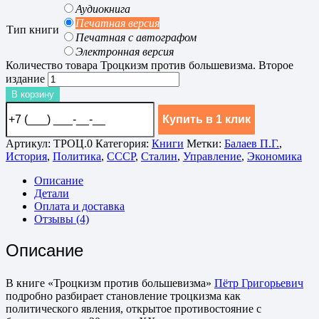
Аудиокнига
Печатная версия
Тип книги
Печатная с автографом
Электронная версия
Количество товара Троцкизм против большевизма. Второе
издание
В корзину
Купить в 1 клик
Артикул:
ТРОЦ.0
Категория:
Книги
Метки:
Балаев П.Г.
,
История
,
Политика
,
СССР
,
Сталин
,
Управление
,
Экономика
Описание
Детали
Оплата и доставка
Отзывы (4)
Описание
В книге «Троцкизм против большевизма»
Пётр Григорьевич
подробно разбирает становление троцкизма как
политического явления, открытое противостояние с