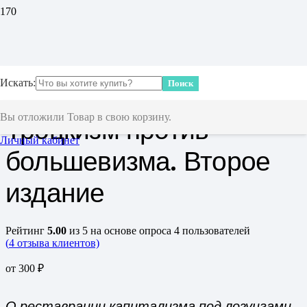
Главная
/
Книги
/ Троцкизм против большевизма. Второе
Искать:
Поиск
издание
Вы отложили
Товар
в свою корзину.
Троцкизм против
Личный кабинет
большевизма. Второе
издание
Рейтинг
5.00
из 5 на основе опроса
4
пользователей
(
4
отзыва клиентов)
от
300
₽
О реставрации капитализма под лозунгами