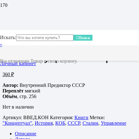
Главная
/
Книги
/ Введение в конституционное право
Введение в
Искать:
Поиск
конституционное право
Вы отложили
Товар
в свою корзину.
Личный кабинет
360
₽
Автор:
Внутренний Предиктор СССР
Переплёт
мягкий
Объём
, стр. 256
Нет в наличии
Артикул:
ВВЕД.КОН
Категория:
Книги
Метки:
"Концептуал"
,
История
,
КОБ
,
СССР
,
Сталин
,
Управление
Описание