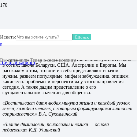
В 2019 году фактически исполняется 40 лет разработке
здоровьесберегающих технологий для школ и детских садов
под руководством профессора Владимира Филипповича
Базарного. Спустя 10 лет успешного пилотного внедрения в
1989 году они были утверждены Минздравом РСФСР для
Искать:
массового внедрения в школы и сады. После трёх десятилетий
Поиск
у нас в стране забота о массовом здоровье детей остаётся
уделом одиночек и энтузиастов. В 2014 году
здоровьесберегающие технологии были успешно внедрены в
Азербайджане, ряд базовых элементов используются сегодня
Вы отложили
Товар
в свою корзину.
Личный кабинет
в сотнях школа Беларуси, США, Австралии и Европы. Мы
расскажем о том, что они из себя представляют и зачем
нужны, развеем популярные мифы и заблуждения, опишем,
какие есть проблемы и перспективы у этого направления
сегодня. А также дадим представление о его
фундаментальном значении для общества.
«Воспитывает дитя любая минута жизни и каждый уголок
земли, каждый человек, с которым формирующаяся личность
соприкасается.»
В.А. Сухомлинский
«Знание физиологии, психологии и логики — основа
педагогики»
К.Д. Ушинский