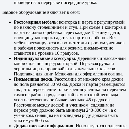
проводится в перерыве посередине урока.
Базовое оборудование включает в себя:
Ростомерная мебель:
конторка и парта с регулируемой
по наклону столешницей и стул. При схеме 1 конторка и
парта на одного ребёнка через каждые 15 минут дети,
стоящие у конторок садятся к парте и наоборот. Вся
мебель регулируются в соответствии с ростом учеников
и рабочая поверхность для режима письмо-чтение
ставится на уровень 16 градусов.
Индивидуальные аксессуары.
Деревянный массажный
коврик для ног перед конторкой. Перьевая ручка и
чернильница непроливайка для начальных классов.
Подставка для книг. Мешочки для оформления осанки.
Письменная доска.
Расстояние от нижнего края доски
до пола равняется 80-90 см. Доска и парты размещаются
так , что пересечение точки зрения ученика на переднем
самого крайнего ряда с доской самого крайнего ряда
угол пересечения не бывает меньше 45 градусов.
Расстояние между доской и учеником, сидящим на
первом ряду должно быть минимум 240-300 см., а с
учеником, сидящим на последнем ряду должно быть
максимум 860 см.
Дидактическая информация.
Используются подвесные