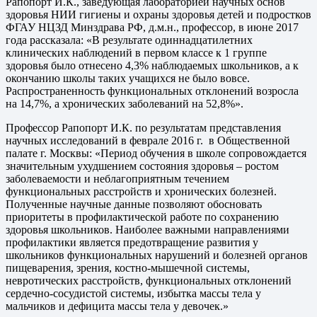
Рапопорт И.К., заведующая лабораторией научных основ
здоровья НИИ гигиены и охраны здоровья детей и подростков
ФГАУ НЦЗД Минздрава РФ, д.м.н., профессор, в июне 2017
года рассказала: «В результате одиннадцатилетних
клинических наблюдений в первом классе к 1 группе
здоровья было отнесено 4,3% наблюдаемых школьников, а к
окончанию школы таких учащихся не было вовсе.
Распространенность функциональных отклонений возросла
на 14,7%, а хронических заболеваний на 52,8%».
Профессор Рапопорт И.К. по результатам представления
научных исследований в феврале 2016 г. в Общественной
палате г. Москвы: «Период обучения в школе сопровождается
значительным ухудшением состояния здоровья – ростом
заболеваемости и неблагоприятным течением
функциональных расстройств и хронических болезней.
Полученные научные данные позволяют обосновать
приоритеты в профилактической работе по сохранению
здоровья школьников. Наиболее важными направлениями
профилактики является предотвращение развития у
школьников функциональных нарушений и болезней органов
пищеварения, зрения, костно-мышечной системы,
невротических расстройств, функциональных отклонений
сердечно-сосудистой системы, избытка массы тела у
мальчиков и дефицита массы тела у девочек.»