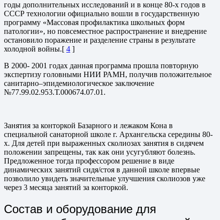
годы дополнительных исследований и в конце 80-х годов в
СССР технологии официально вошли в государственную
программу «Массовая профилактика школьных форм
патологии», но повсеместное распространение и внедрение
остановило поражение и разделение страны в результате
холодной войны.[
4
]
В 2000- 2001 годах данная программа прошла повторную
экспертизу головными НИИ РАМН, получив положительное
санитарно–эпидемиологическое заключение
№77.99.02.953.Т.000674.07.01.
Занятия за конторкой Базарного и лежаком Кона в
специальной санаторной школе г. Архангельска середины 80-
х. Для детей при выраженных сколиозах занятия в сидячем
положении запрещены, так как они усугубляют болезнь.
Предложенное тогда профессором решение в виде
динамических занятий сидя/стоя в данной школе впервые
позволило увидеть значительные улучшения сколиозов уже
через 3 месяца занятий за конторкой.
Состав и оборудование для