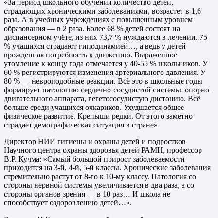
«За период школьного обучения количество детей,
страдающих хроническими заболеваниями, возрастет в 1,6
раза. А в учебных учреждениях с повышенным уровнем
образования — в 2 раза. Более 68 % детей состоят на
диспансерном учёте, из них 73,7 % нуждаются в лечении. 75
% учащихся страдают гиподинамией…, а ведь у детей
врожденная потребность к движению. Выраженное
утомление к концу года отмечается у 40-55 % школьников. У
60 % регистрируются изменения артериального давления. У
80 % — невроподобные реакции. Всё это в школьные годы
формирует патологию сердечно-сосудистой системы, опорно-
двигательного аппарата, вегетососудистую дистонию. Всё
больше среди учащихся очкариков. Ухудшается общее
физическое развитие. Крепыши редки. От этого заметно
страдает демографическая ситуация в стране».
Директор НИИ гигиены и охраны детей и подростков
Научного центра охраны здоровья детей РАМН, профессор
В.Р. Кучма: «Самый большой прирост заболеваемости
приходится на 3-й, 4-й, 5-й классы. Хронические заболевания
стремительно растут от 8-го к 10-му классу. Патология со
стороны нервной системы увеличивается в два раза, а со
стороны органов зрения — в 10 раз… И школа не
способствует оздоровлению детей…».