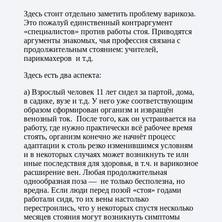
Здесь стоит отдельно заметить проблему варикоза.
Это пожалуй единственный контраргумент
«специалистов» против работы стоя. Приводятся
аргументы знакомых, чья профессия связана с
продолжительным стоянием: учителей,
парикмахеров и т.д.
Здесь есть два аспекта:
а) Взрослый человек 11 лет сидел за партой, дома,
в садике, вузе и т.д. У него уже соответствующим
образом сформирован организм и извращён
венозный ток. После того, как он устраивается на
работу, где нужно практически всё рабочее время
стоять, организм конечно же начнёт процесс
адаптации к столь резко изменившимся условиям
и в некоторых случаях может возникнуть те или
иные последствия для здоровья, в т.ч. и варикозное
расширение вен. Любая продолжительная
однообразная поза — не только бесполезна, но
вредна. Если люди перед позой «стоя» годами
работали сидя, то их вены настолько
перестроились, что у некоторых спустя несколько
месяцев стояния могут возникнуть симптомы