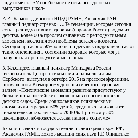
году отметил: «У нас больше не осталось здоровых
выпускников школ».
А.А. Баранов, директор НЦЗД РАМН, Академик РАН,
главный педиатр страны: «…Те тенденции, которые сегодня
есть в репродуктивном здоровье (народов России) родом из
детства. Более 60% проблем связанных с репродуктивным
здоровьем населения это проблемы детского возраста.
Сегодня примерно 50% юношей и девушек подростков имеют
такие отклонения в состоянии здоровья, которые могут
нарушить их репродуктивные планы».
З. Кекелидзе, главный психиатр Минздрава России,
руководитель Центра психиатрии и наркологии им.
Сербского, выступая в октябре 2015 на пресс-конференции,
посвящённой Всемирному дню психического здоровья,
заявил: «Психические аномалии развития присутствуют у
большинства российских школьников и воспитанников
детских садов. Среди дошкольников психическими
аномалиями страдают 60% детей, среди школьников этот
показатель составляет около 70-80%. При этом у 30%
школьников наблюдается дезадаптация в социуме».
Бывший главный государственный санитарный врач РФ,
Академик РАМН, доктор медицинских наук Г.Г. Онищенко: