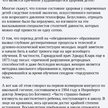
Что является причиной ухудшающегося здоровья детей?
Многие скажут, что плохое состояние здоровья у современных
детей следствие плохой экологии, искусственного питания
или возросшего давления техносферы. Безусловно, отрицать
их влияние было бы неразумно, но взгляните на эти
высказывания специалистов столетней давности, которых
можно ещё привести не одну сотню.
О том, что переход детей на «обездвиженное» образование
вызвал глубокие дегенеративные процессы в телесной и
духовно-психической конституции молодых людей заметили
и начали бить в набат тревоги еще на заре всеобщего
обучения. В частности, Гарвардский врач Эдвард Кларк еще в
1873 году писал: «причиной разрушения детородных
способностей и даже бесплодия молодых женщин является
методика школьного образования и, прежде всего,
оформившийся за время обучения синдром «тщедушности
телес».
А вот как об этом говорил на первом всемирном конгрессе по
школьной гигиене, состоявшемся в 1904 году в Нюрнберге
доктор Земерод (из Богемии): «Часто страшно бывает
взглянуть на шестилетнего ребенка, поступающего в школу. В
лице ни кровинки, весь организм достиг крайней степени
истощения. Восьмилетнее пребывание в школе отражается