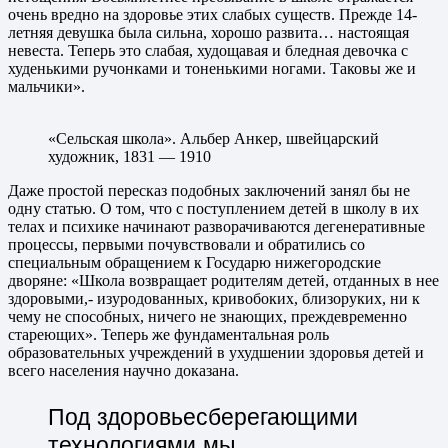
очень вредно на здоровье этих слабых существ. Прежде 14-
летняя девушка была сильна, хорошо развита… настоящая
невеста. Теперь это слабая, худощавая и бледная девочка с
худенькими ручонками и тоненькими ногами. Таковы же и
мальчики».
«Сельская школа». Альбер Анкер, швейцарский
художник, 1831 — 1910
Даже простой пересказ подобных заключений занял бы не
одну статью. О том, что с поступлением детей в школу в их
телах и психике начинают разворачиваются дегенеративные
процессы, первыми почувствовали и обратились со
специальным обращением к Государю нижегородские
дворяне: «Школа возвращает родителям детей, отданных в нее
здоровыми,- изуродованных, кривобоких, близоруких, ни к
чему не способных, ничего не знающих, преждевременно
стареющих». Теперь же фундаментальная роль
образовательных учреждений в ухудшении здоровья детей и
всего населения научно доказана.
Под здоровьесберегающими
технологиями мы