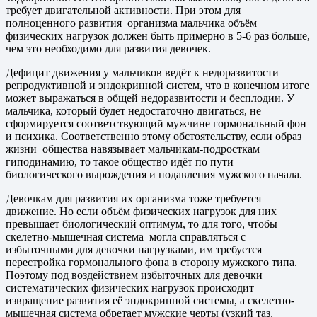
требует двигательной активности. При этом для
полноценного развития организма мальчика объём
физических нагрузок должен быть примерно в 5-6 раз больше,
чем это необходимо для развития девочек.
Дефицит движения у мальчиков ведёт к недоразвитости
репродуктивной и эндокринной систем, что в конечном итоге
может выражаться в общей недоразвитости и бесплодии. У
мальчика, который будет недостаточно двигаться, не
сформируется соответствующий мужчине гормональный фон
и психика. Соответственно этому обстоятельству, если образ
жизни общества навязывает мальчикам-подросткам
гиподинамию, то такое общество идёт по пути
биологического вырождения и подавления мужского начала.
Девочкам для развития их организма тоже требуется
движение. Но если объём физических нагрузок для них
превышает биологический оптимум, то для того, чтобы
скелетно-мышечная система могла справляться с
избыточными для девочки нагрузками, им требуется
перестройка гормонального фона в сторону мужского типа.
Поэтому под воздействием избыточных для девочки
систематических физических нагрузок происходит
извращение развития её эндокринной системы, а скелетно-
мышечная система обретает мужские черты (узкий таз,