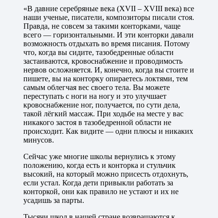
«В давние серебряные века (ХVII – ХVIII века) все
наши ученые, писатели, композиторы писали стоя.
Правда, не совсем за такими конторками, чаще
всего — горизонтальными. И эти конторки давали
возможность отдыхать во время писания. Потому
что, когда вы сидите, тазобедренные области
застаиваются, кровоснабжение и проводимость
нервов осложняется. И, конечно, когда вы стоите и
пишете, вы на конторку опираетесь локтями, тем
самым облегчая вес своего тела. Вы можете
переступать с ноги на ногу и это улучшает
кровоснабжение ног, получается, по сути дела,
такой лёгкий массаж. При ходьбе на месте у вас
никакого застоя в тазобедренной области не
происходит. Как видите — одни плюсы и никаких
минусов.
Сейчас уже многие школы вернулись к этому
положению, когда есть и конторка и стульчик
высокий, на который можно присесть отдохнуть,
если устал. Когда дети привыкли работать за
конторкой, они как правило не устают и их не
усадишь за парты.
Тысячи школ в нашей стране возвращаются к