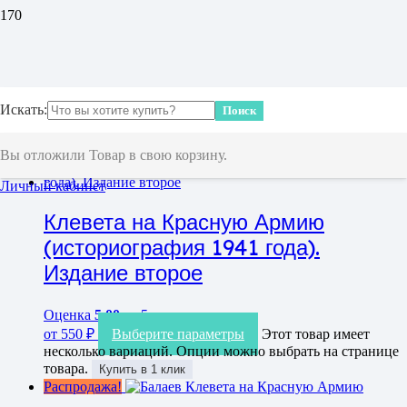
Тамеев Р.
Показаны все (2)
Искать:
Поиск
Вы отложили
Товар
в свою корзину.
Личный кабинет
Клевета на Красную Армию
(историография 1941 года).
Издание второе
Оценка
5.00
из 5
от
550
₽
Выберите параметры
Этот товар имеет
несколько вариаций. Опции можно выбрать на странице
товара.
Купить в 1 клик
Распродажа!