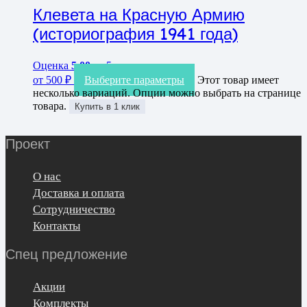
Клевета на Красную Армию
(историография 1941 года)
Оценка
5.00
из 5
от
500
₽
Выберите параметры
Этот товар имеет
несколько вариаций. Опции можно выбрать на странице
товара.
Купить в 1 клик
Проект
О нас
Доставка и оплата
Сотрудничество
Контакты
Спец предложение
Акции
Комплекты