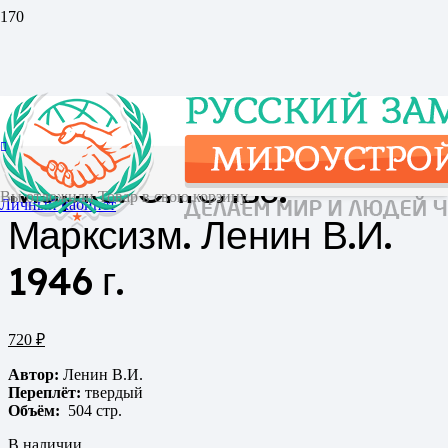
Главная
/
Книги
/ Маркс. Энгельс. Марксизм. Ленин В.И. 1946
г.
Маркс. Энгельс.
Вы отложили
Товар
в свою корзину.
Личный кабинет
Марксизм. Ленин В.И.
1946 г.
720
₽
Автор:
Ленин В.И.
Переплёт:
твердый
Объём:
504 стр.
В наличии