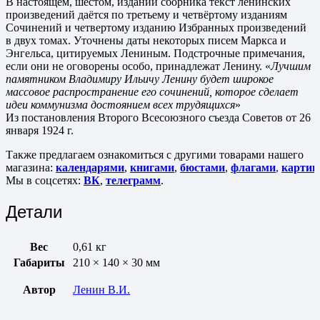
В настоящем, шестом, издании сборника текст ленинских
произведений даётся по третьему и четвёртому изданиям
Сочинений и четвертому изданию Избранных произведений
в двух томах. Уточнены даты некоторых писем Маркса и
Энгельса, цитируемых Лениным. Подстрочные примечания,
если они не оговорены особо, принадлежат Ленину. «
Лучшим
памятником Владимиру Ильичу Ленину будет широкое
массовое распространение его сочинений, которое сделает
идеи коммунизма достоянием всех трудящихся
»
Из постановления Второго Всесоюзного съезда Советов от 26
января 1924 г.
Также предлагаем ознакомиться с другими товарами нашего
магазина:
календарями
,
книгами
,
бюстами
,
флагами
,
картин
Мы в соцсетях:
ВК
,
телеграмм
.
Детали
Вес
0,61 кг
Габариты
210 × 140 × 30 мм
Автор
Ленин В.И.