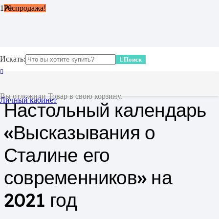
Распродажа!
Искать:
Поиск
Главная
/
Календари и плакаты
/ Настольный календарь
«Высказывания о Сталине его современников» на 2021 год
Вы отложили
Товар
в свою корзину.
Личный кабинет
Настольный календарь
«Высказывания о
Сталине его
современников» на
2021 год