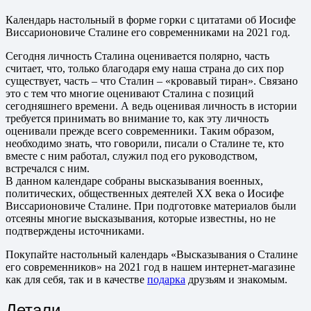
Календарь настольный в форме горки с цитатами об Иосифе
Виссарионовиче Сталине его современниками на 2021 год.
Сегодня личность Сталина оценивается полярно, часть
считает, что, только благодаря ему наша страна до сих пор
существует, часть – что Сталин – «кровавый тиран». Связано
это с тем что многие оценивают Сталина с позиций
сегодняшнего времени. А ведь оценивая личность в истории
требуется принимать во внимание то, как эту личность
оценивали прежде всего современники. Таким образом,
необходимо знать, что говорили, писали о Сталине те, кто
вместе с ним работал, служил под его руководством,
встречался с ним.
В данном календаре собраны высказывания военных,
политических, общественных деятелей XX века о Иосифе
Виссарионовиче Сталине. При подготовке материалов были
отсеяны многие высказывания, которые известны, но не
подтверждены источниками.
Покупайте настольный календарь «Высказывания о Сталине
его современников» на 2021 год в нашем интернет-магазине
как для себя, так и в качестве
подарка
друзьям и знакомым.
Детали