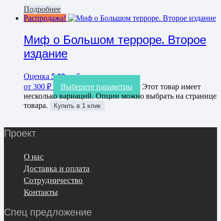
Подробнее
Распродажа!
Миф о Большом терроре. Второе
издание
Оценка
5.00
из 5
от
300
₽
Выберите параметры
Этот товар имеет
несколько вариаций. Опции можно выбрать на странице
товара.
Купить в 1 клик
Проект
О нас
Доставка и оплата
Сотрудничество
Контакты
Спец предложение