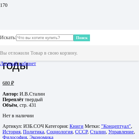
Главная
/
Книги
/ Избранные сочинения Сталина. 1921-1953
годы
Избранные сочинения
Искать:
Поиск
Сталина. 1921-1953
Вы отложили
Товар
в свою корзину.
годы
Личный кабинет
680
₽
Автор:
И.В.Сталин
Переплёт
твердый
Объём
, стр. 431
Нет в наличии
Артикул:
ИЗБ.СОЧ
Категория:
Книги
Метки:
"Концептуал"
,
История
,
Политика
,
Социология
,
СССР
,
Сталин
,
Управление
,
Философия
,
Экономика